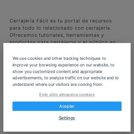
Cerrajería Fácil es tu portal de recursos
para todo lo relacionado con cerrajería.
Ofrecemos tutoriales, herramientas y
productos para cerrajeros y el público en
general. Desde la reparación de cerraduras
hasta la programación de llaves, tenemos
We use cookies and other tracking techniques to
todo lo que necesitas para hacer que la
improve your browsing experience on our website, to
cerrajería sea fácil.
show you customized content and appropriate
advertisements, to analyze traffic on our website and to
understand where our visitors are coming from.
Este sitio almacena cookies
Aceptar
Settings