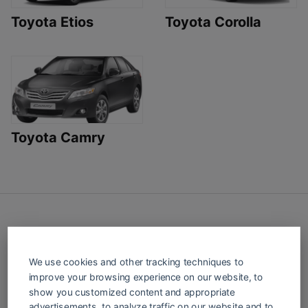
Toyota Etios
Toyota Corolla
Toyota Camry
We use cookies and other tracking techniques to
Cerrajería Fácil es tu portal de recursos
improve your browsing experience on our website, to
para todo lo relacionado con cerrajería.
show you customized content and appropriate
Ofrecemos tutoriales, herramientas y
advertisements, to analyze traffic on our website and to