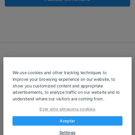
We use cookies and other tracking techniques to
Cerrajería Fácil es tu portal de recursos
improve your browsing experience on our website, to
para todo lo relacionado con cerrajería.
show you customized content and appropriate
Ofrecemos tutoriales, herramientas y
advertisements, to analyze traffic on our website and to
understand where our visitors are coming from.
productos para cerrajeros y el público en
general. Desde la reparación de cerraduras
Este sitio almacena cookies
hasta la programación de llaves, tenemos
todo lo que necesitas para hacer que la
Aceptar
cerrajería sea fácil.
Settings