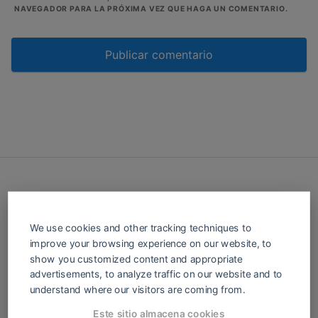
NAVEGADOR PARA LA PRÓXIMA VEZ QUE HAGA UN COMENTARIO.
We use cookies and other tracking techniques to
Cerrajería Fácil es tu portal de recursos
improve your browsing experience on our website, to
para todo lo relacionado con cerrajería.
show you customized content and appropriate
Ofrecemos tutoriales, herramientas y
advertisements, to analyze traffic on our website and to
productos para cerrajeros y el público en
understand where our visitors are coming from.
general. Desde la reparación de cerraduras
Este sitio almacena cookies